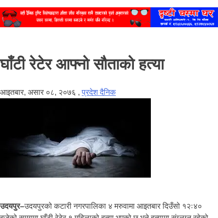
घाँटी रेटेर आफ्नो सौताको हत्या
आइतबार, असार ०८, २०७६
,
प्रदेश दैनिक
उदयपुर–
उदयपुरको कटारी नगरपालिका ४ मरुवामा आइतबार दिउँसो १२ः४०
बजेको समयमा घाँटी रेटेर १ महिलाको हत्या भएको छ भने हत्यामा संग्लग्न रहेको