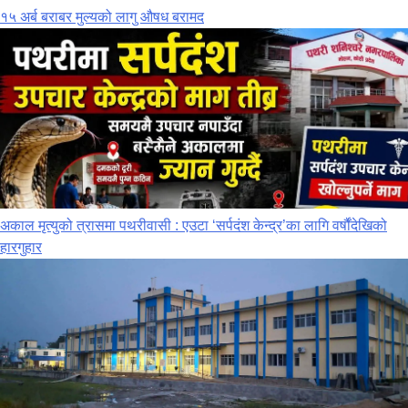
१५ अर्ब बराबर मुल्यको लागु औषध बरामद
अकाल मृत्युको त्रासमा पथरीवासी : एउटा ‘सर्पदंश केन्द्र’का लागि वर्षौंदेखिको
हारगुहार