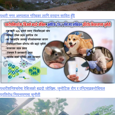
पथरी नगर अस्पताल गरिबका लागि वरदान सावित हुँदै
पथरीशनिश्‍चरेमा रेबिजको बढ्दो जोखिम, जुनोटिक रोग र एन्टिमाइक्रोबियल
प्रतिरोध नियन्त्रणमा चुनौती