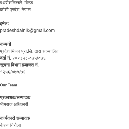
पथरीशनिश्‍चरे, मोरङ
कोशी प्रदेश, नेपाल
इमेल:
pradeshdainik@gmail.com
कम्पनी
प्रदेश भिजन प्रा.लि. द्वारा सञ्‍चालित
दर्ता नं.
२०९३५८-०७५/०७६
सूचना विभाग इजाजत नं.
१२५६/०७५/७६
Our Team
प्रकाशक/सम्पादक
भीमराज अधिकारी
कार्यकारी सम्पादक
केशव निरौला