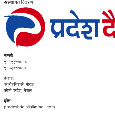
संस्थागत विवरण
सम्पर्क
९८१९३७१७४८
९८५२०७१७४८
ठेगाना:
पथरीशनिश्‍चरे, मोरङ
कोशी प्रदेश, नेपाल
इमेल:
pradeshdainik@gmail.com