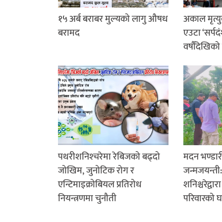
१५ अर्ब बराबर मुल्यको लागु औषध
अकाल मृत्यु
बरामद
एउटा ‘सर्पदं
वर्षौंदेखिको
पथरीशनिश्‍चरेमा रेबिजको बढ्दो
मदन भण्डा
जोखिम, जुनोटिक रोग र
जन्मजयन्ती
एन्टिमाइक्रोबियल प्रतिरोध
शनिश्चरेद्वा
नियन्त्रणमा चुनौती
परिवारको घर