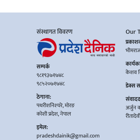
संस्थागत विवरण
Our 
प्रका
भीमरा
कार्यक
सम्पर्क
केशव न
९८१९३७१७४८
९८५२०७१७४८
डेक्स 
ठेगाना:
संवादद
पथरीशनिश्‍चरे, मोरङ
अर्जुन 
कोशी प्रदेश, नेपाल
रीतादे
इमेल:
pradeshdainik@gmail.com