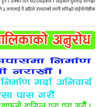
एका हुन । ठक्कर दिने मोटरसाईकल र साईकल दुवैलाई शनिश्चरे
ईते ३ जनालाई नै अहिले उपचारको लागी शनिश्चरे डाईगोनोष्टीक