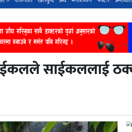
देश
राजनीति
खेलकुद
अर्थ
मनोरञ्‍जन
पर्यटन
अन्तर्वार्त
साईकलले साईकललाई ठक्क