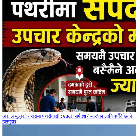
अकाल मृत्युको त्रासमा पथरीवासी : एउटा ‘सर्पदंश केन्द्र’का लागि वर्षौंदेखिको
हारगुहार