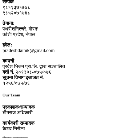
सम्पर्क
९८१९३७१७४८
९८५२०७१७४८
ठेगाना:
पथरीशनिश्‍चरे, मोरङ
कोशी प्रदेश, नेपाल
इमेल:
pradeshdainik@gmail.com
कम्पनी
प्रदेश भिजन प्रा.लि. द्वारा सञ्‍चालित
दर्ता नं.
२०९३५८-०७५/०७६
सूचना विभाग इजाजत नं.
१२५६/०७५/७६
Our Team
प्रकाशक/सम्पादक
भीमराज अधिकारी
कार्यकारी सम्पादक
केशव निरौला