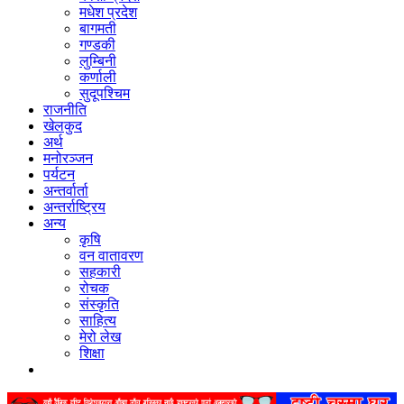
मधेश प्रदेश
बागमती
गण्डकी
लुम्बिनी
कर्णाली
सुदूपश्‍चिम
राजनीति
खेलकुद
अर्थ
मनोरञ्‍जन
पर्यटन
अन्तर्वार्ता
अन्तर्राष्‍ट्रिय
अन्य
कृषि
वन वातावरण
सहकारी
रोचक
संस्कृति
साहित्य
मेरो लेख
शिक्षा