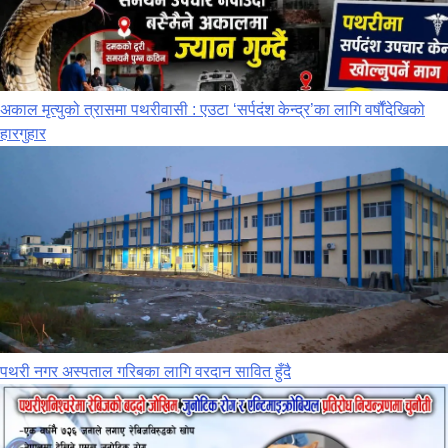
अकाल मृत्युको त्रासमा पथरीवासी : एउटा ‘सर्पदंश केन्द्र’का लागि वर्षौंदेखिको
हारगुहार
पथरी नगर अस्पताल गरिबका लागि वरदान सावित हुँदै