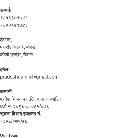
सम्पर्क
९८१९३७१७४८
९८५२०७१७४८
ठेगाना:
पथरीशनिश्‍चरे, मोरङ
कोशी प्रदेश, नेपाल
इमेल:
pradeshdainik@gmail.com
कम्पनी
प्रदेश भिजन प्रा.लि. द्वारा सञ्‍चालित
दर्ता नं.
२०९३५८-०७५/०७६
सूचना विभाग इजाजत नं.
१२५६/०७५/७६
Our Team