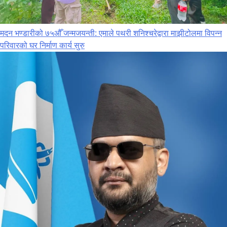
मदन भण्डारीको ७५औँ जन्मजयन्ती: एमाले पथरी शनिश्चरेद्वारा माझीटोलमा विपन्न
परिवारको घर निर्माण कार्य सुरु