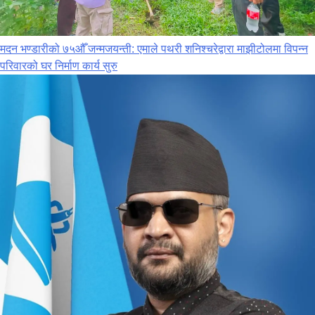
मदन भण्डारीको ७५औँ जन्मजयन्ती: एमाले पथरी शनिश्चरेद्वारा माझीटोलमा विपन्न
परिवारको घर निर्माण कार्य सुरु