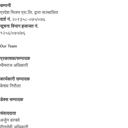
कम्पनी
प्रदेश भिजन प्रा.लि. द्वारा सञ्‍चालित
दर्ता नं.
२०९३५८-०७५/०७६
सूचना विभाग इजाजत नं.
१२५६/०७५/७६
Our Team
प्रकाशक/सम्पादक
भीमराज अधिकारी
कार्यकारी सम्पादक
केशव निरौला
डेक्स सम्पादक
संवाददाता
अर्जुन काफ्ले
रीतादेवी अधिकारी