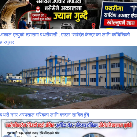
अकाल मृत्युको त्रासमा पथरीवासी : एउटा ‘सर्पदंश केन्द्र’का लागि वर्षौंदेखिको
हारगुहार
पथरी नगर अस्पताल गरिबका लागि वरदान सावित हुँदै