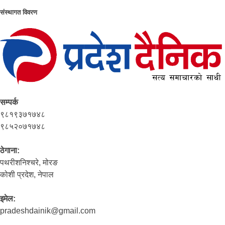
संस्थागत विवरण
सम्पर्क
९८१९३७१७४८
९८५२०७१७४८
ठेगाना:
पथरीशनिश्‍चरे, मोरङ
कोशी प्रदेश, नेपाल
इमेल:
pradeshdainik@gmail.com