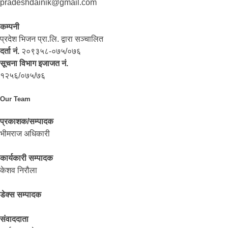
pradeshdainik@gmail.com
कम्पनी
प्रदेश भिजन प्रा.लि. द्वारा सञ्‍चालित
दर्ता नं.
२०९३५८-०७५/०७६
सूचना विभाग इजाजत नं.
१२५६/०७५/७६
Our Team
प्रकाशक/सम्पादक
भीमराज अधिकारी
कार्यकारी सम्पादक
केशव निरौला
डेक्स सम्पादक
संवाददाता