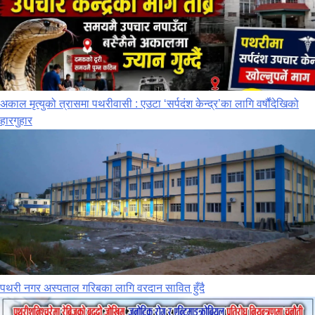
अकाल मृत्युको त्रासमा पथरीवासी : एउटा ‘सर्पदंश केन्द्र’का लागि वर्षौंदेखिको
हारगुहार
पथरी नगर अस्पताल गरिबका लागि वरदान सावित हुँदै