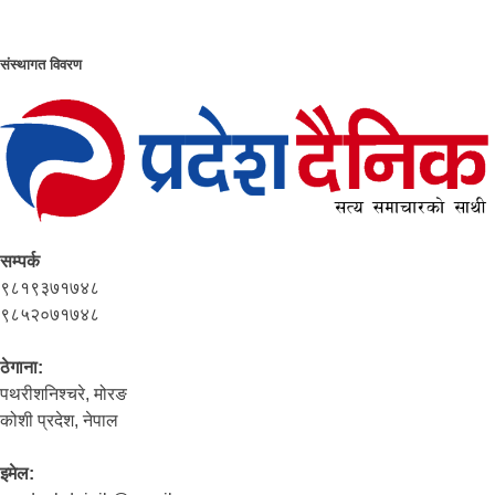
संस्थागत विवरण
सम्पर्क
९८१९३७१७४८
९८५२०७१७४८
ठेगाना:
पथरीशनिश्‍चरे, मोरङ
कोशी प्रदेश, नेपाल
इमेल: