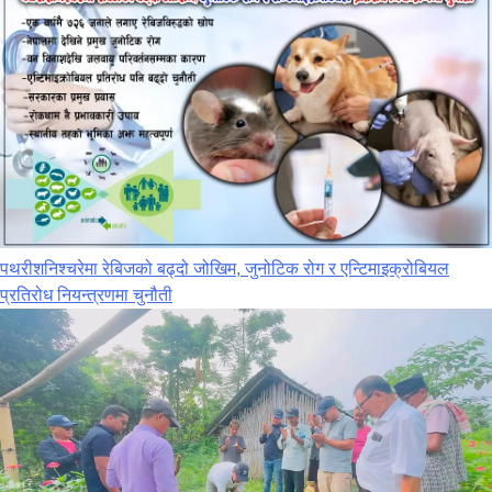
पथरीशनिश्‍चरेमा रेबिजको बढ्दो जोखिम, जुनोटिक रोग र एन्टिमाइक्रोबियल
प्रतिरोध नियन्त्रणमा चुनौती