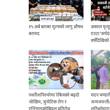
१५ अर्ब बराबर मुल्यको लागु औषध
अकाल मृत्यु
बरामद
एउटा ‘सर्पदं
वर्षौंदेखिको
पथरीशनिश्‍चरेमा रेबिजको बढ्दो
मदन भण्डा
जोखिम, जुनोटिक रोग र
जन्मजयन्ती
एन्टिमाइक्रोबियल प्रतिरोध
शनिश्चरेद्वा