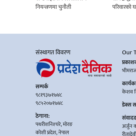
नियन्त्रणमा चुनौती
परिवारको घर
संस्थागत विवरण
Our 
प्रका
भीमरा
कार्यक
सम्पर्क
केशव न
९८१९३७१७४८
९८५२०७१७४८
डेक्स 
ठेगाना:
संवादद
पथरीशनिश्‍चरे, मोरङ
अर्जुन 
कोशी प्रदेश, नेपाल
रीतादे