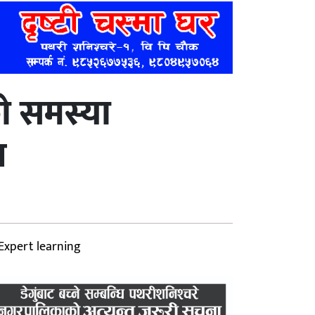
ो समस्या
न