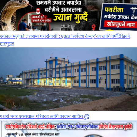
अकाल मृत्युको त्रासमा पथरीवासी : एउटा ‘सर्पदंश केन्द्र’का लागि वर्षौंदेखिको
हारगुहार
पथरी नगर अस्पताल गरिबका लागि वरदान सावित हुँदै