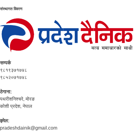
संस्थागत विवरण
सम्पर्क
९८१९३७१७४८
९८५२०७१७४८
ठेगाना:
पथरीशनिश्‍चरे, मोरङ
कोशी प्रदेश, नेपाल
इमेल:
pradeshdainik@gmail.com