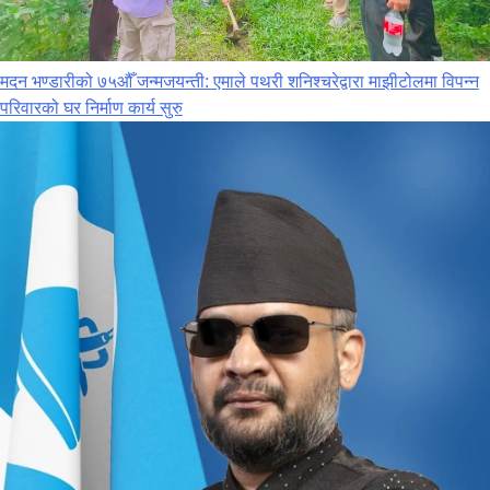
मदन भण्डारीको ७५औँ जन्मजयन्ती: एमाले पथरी शनिश्चरेद्वारा माझीटोलमा विपन्न
परिवारको घर निर्माण कार्य सुरु