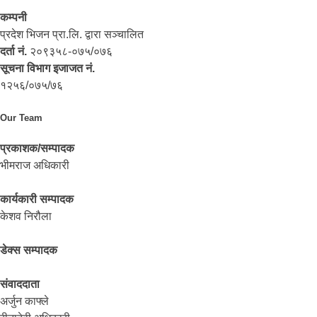
कम्पनी
प्रदेश भिजन प्रा.लि. द्वारा सञ्‍चालित
दर्ता नं.
२०९३५८-०७५/०७६
सूचना विभाग इजाजत नं.
१२५६/०७५/७६
Our Team
प्रकाशक/सम्पादक
भीमराज अधिकारी
कार्यकारी सम्पादक
केशव निरौला
डेक्स सम्पादक
संवाददाता
अर्जुन काफ्ले