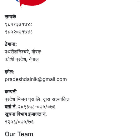
सम्पर्क
९८१९३७१७४८
९८५२०७१७४८
ठेगाना:
पथरीशनिश्‍चरे, मोरङ
कोशी प्रदेश, नेपाल
इमेल:
pradeshdainik@gmail.com
कम्पनी
प्रदेश भिजन प्रा.लि. द्वारा सञ्‍चालित
दर्ता नं.
२०९३५८-०७५/०७६
सूचना विभाग इजाजत नं.
१२५६/०७५/७६
Our Team