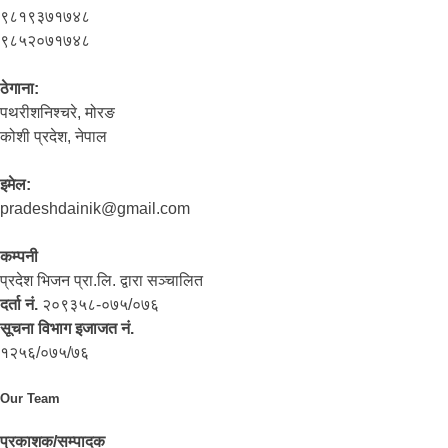
९८१९३७१७४८
९८५२०७१७४८
ठेगाना:
पथरीशनिश्‍चरे, मोरङ
कोशी प्रदेश, नेपाल
इमेल:
pradeshdainik@gmail.com
कम्पनी
प्रदेश भिजन प्रा.लि. द्वारा सञ्‍चालित
दर्ता नं.
२०९३५८-०७५/०७६
सूचना विभाग इजाजत नं.
१२५६/०७५/७६
Our Team
प्रकाशक/सम्पादक