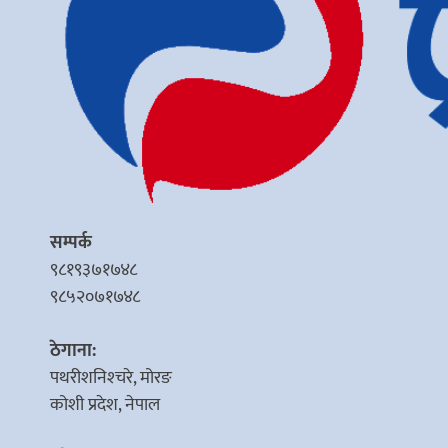
सम्पर्क
९८१९३७१७४८
९८५२०७१७४८
ठेगाना:
पथरीशनिश्‍चरे, मोरङ
कोशी प्रदेश, नेपाल