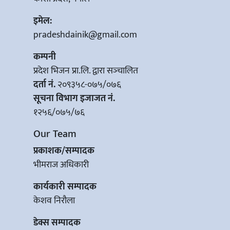
इमेल:
pradeshdainik@gmail.com
कम्पनी
प्रदेश भिजन प्रा.लि. द्वारा सञ्‍चालित
दर्ता नं.
२०९३५८-०७५/०७६
सूचना विभाग इजाजत नं.
१२५६/०७५/७६
Our Team
प्रकाशक/सम्पादक
भीमराज अधिकारी
कार्यकारी सम्पादक
केशव निरौला
डेक्स सम्पादक