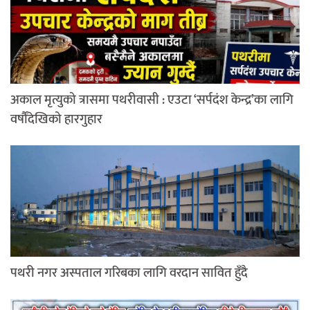
अकाल मृत्युको त्रासमा पथरीवासी : एउटा ‘सर्पदंश केन्द्र’का लागि
वर्षौंदेखिको हारगुहार
पथरी नगर अस्पताल गरिबका लागि वरदान सावित हुँदै