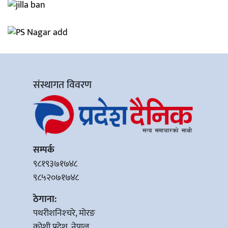
संस्थागत विवरण
सम्पर्क
९८१९३७१७४८
९८५२०७१७४८
ठेगाना:
पथरीशनिश्‍चरे, मोरङ
कोशी प्रदेश, नेपाल