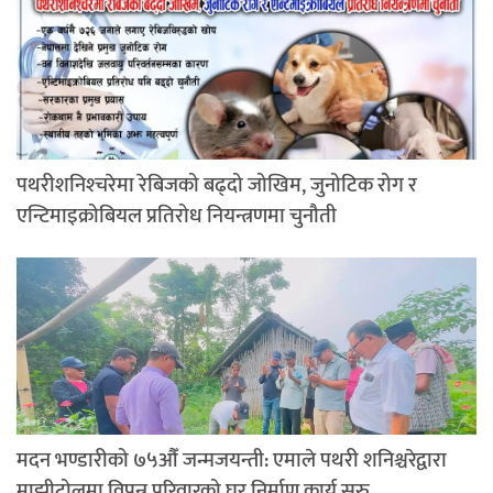
पथरीशनिश्‍चरेमा रेबिजको बढ्दो जोखिम, जुनोटिक रोग र
एन्टिमाइक्रोबियल प्रतिरोध नियन्त्रणमा चुनौती
मदन भण्डारीको ७५औँ जन्मजयन्ती: एमाले पथरी शनिश्चरेद्वारा
माझीटोलमा विपन्न परिवारको घर निर्माण कार्य सुरु