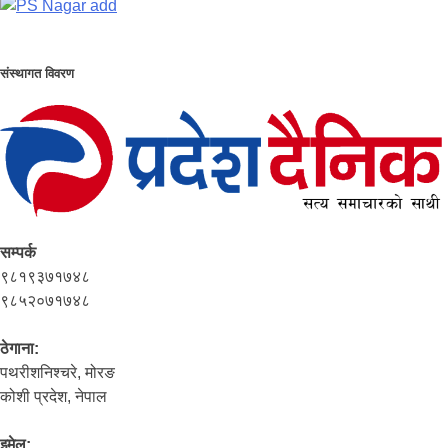
संस्थागत विवरण
सम्पर्क
९८१९३७१७४८
९८५२०७१७४८
ठेगाना:
पथरीशनिश्‍चरे, मोरङ
कोशी प्रदेश, नेपाल
इमेल: