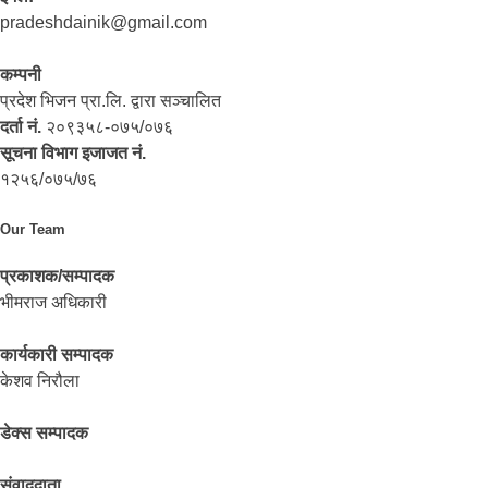
pradeshdainik@gmail.com
कम्पनी
प्रदेश भिजन प्रा.लि. द्वारा सञ्‍चालित
दर्ता नं.
२०९३५८-०७५/०७६
सूचना विभाग इजाजत नं.
१२५६/०७५/७६
Our Team
प्रकाशक/सम्पादक
भीमराज अधिकारी
कार्यकारी सम्पादक
केशव निरौला
डेक्स सम्पादक
संवाददाता