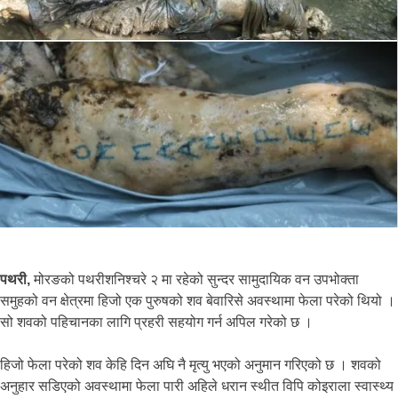
पथरी,
मोरङको पथरीशनिश्चरे २ मा रहेको सुन्दर सामुदायिक वन उपभोक्ता
समुहको वन क्षेत्रमा हिजो एक पुरुषको शव बेवारिसे अवस्थामा फेला परेको थियो ।
सो शवको पहिचानका लागि प्रहरी सहयोग गर्न अपिल गरेको छ ।
हिजो फेला परेको शव केहि दिन अघि नै मृत्यु भएको अनुमान गरिएको छ । शवको
अनुहार सडिएको अवस्थामा फेला पारी अहिले धरान स्थीत विपि कोइराला स्वास्थ्य