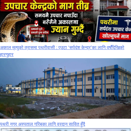
अकाल मृत्युको त्रासमा पथरीवासी : एउटा ‘सर्पदंश केन्द्र’का लागि वर्षौंदेखिको
हारगुहार
पथरी नगर अस्पताल गरिबका लागि वरदान सावित हुँदै