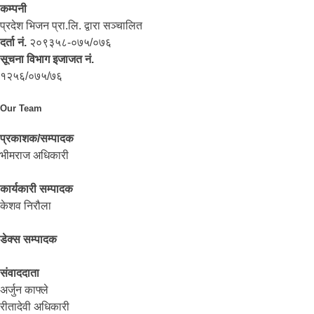
कम्पनी
प्रदेश भिजन प्रा.लि. द्वारा सञ्‍चालित
दर्ता नं.
२०९३५८-०७५/०७६
सूचना विभाग इजाजत नं.
१२५६/०७५/७६
Our Team
प्रकाशक/सम्पादक
भीमराज अधिकारी
कार्यकारी सम्पादक
केशव निरौला
डेक्स सम्पादक
संवाददाता
अर्जुन काफ्ले
रीतादेवी अधिकारी