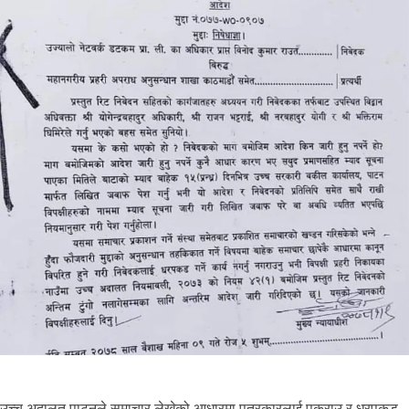
उच्च अदालत पाटनले समाचार लेखेको आधारमा पत्रकारलाई पक्राउ र धरपकड