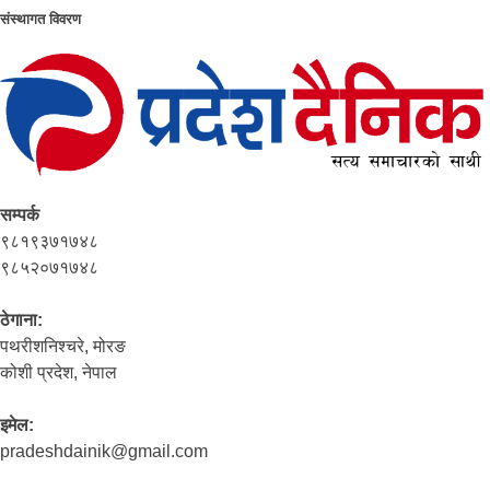
संस्थागत विवरण
सम्पर्क
९८१९३७१७४८
९८५२०७१७४८
ठेगाना:
पथरीशनिश्‍चरे, मोरङ
कोशी प्रदेश, नेपाल
इमेल:
pradeshdainik@gmail.com