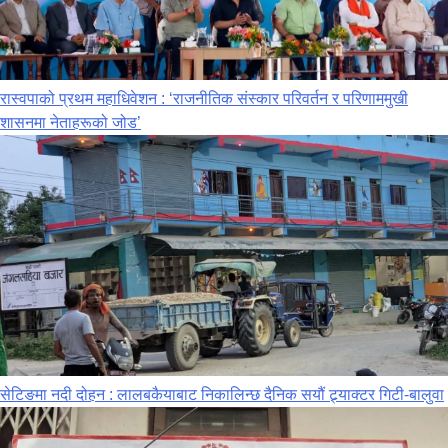
रास्वपाको प्रथम महाधिवेशन : ‘राजनीतिक संस्कार परिवर्तन र परिणाममुखी
शासनमा नेताहरूको जोड’
सेटिङमा नदी दोहन : लालबकैयाबाट निकालिन्छ दैनिक सयौं ट्र्याक्टर गिटी-बालुवा