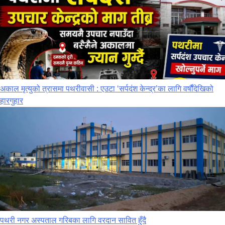
अकाल मृत्युको त्रासमा पथरीवासी : एउटा ‘सर्पदंश केन्द्र’का लागि वर्षौंदेखिको
हारगुहार
पथरी नगर अस्पताल गरिबका लागि वरदान सावित हुँदै