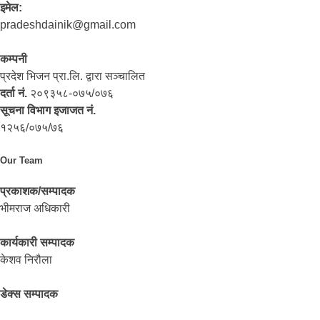
इमेल:
pradeshdainik@gmail.com
कम्पनी
प्रदेश भिजन प्रा.लि. द्वारा सञ्‍चालित
दर्ता नं.
२०९३५८-०७५/०७६
सूचना विभाग इजाजत नं.
१२५६/०७५/७६
Our Team
प्रकाशक/सम्पादक
भीमराज अधिकारी
कार्यकारी सम्पादक
केशव निरौला
डेक्स सम्पादक