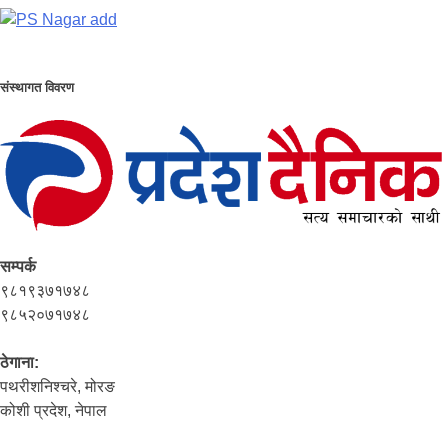
संस्थागत विवरण
सम्पर्क
९८१९३७१७४८
९८५२०७१७४८
ठेगाना:
पथरीशनिश्‍चरे, मोरङ
कोशी प्रदेश, नेपाल