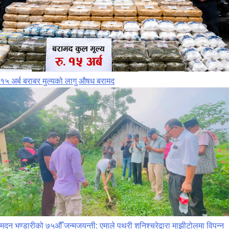
१५ अर्ब बराबर मुल्यको लागु औषध बरामद
मदन भण्डारीको ७५औँ जन्मजयन्ती: एमाले पथरी शनिश्चरेद्वारा माझीटोलमा विपन्न