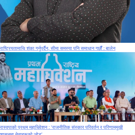
राष्ट्रियतामाथि शंका गर्नुपर्दैन, सीमा समस्या पनि समाधान गर्छौं : बालेन
रास्वपाको प्रथम महाधिवेशन : ‘राजनीतिक संस्कार परिवर्तन र परिणाममुखी
शासनमा नेताहरूको जोड’