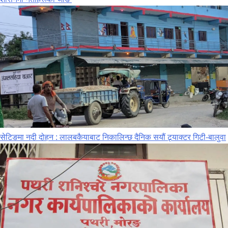
सेटिङमा नदी दोहन : लालबकैयाबाट निकालिन्छ दैनिक सयौं ट्र्याक्टर गिटी-बालुवा