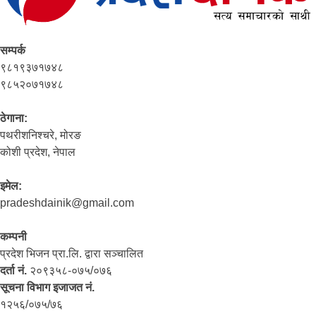
सम्पर्क
९८१९३७१७४८
९८५२०७१७४८
ठेगाना:
पथरीशनिश्‍चरे, मोरङ
कोशी प्रदेश, नेपाल
इमेल:
pradeshdainik@gmail.com
कम्पनी
प्रदेश भिजन प्रा.लि. द्वारा सञ्‍चालित
दर्ता नं.
२०९३५८-०७५/०७६
सूचना विभाग इजाजत नं.
१२५६/०७५/७६