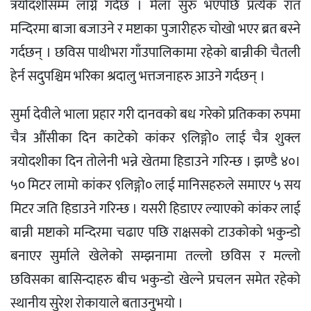
त्रयोदशीसम्म लाग्ने गर्दछ । मेला सुरु भएपछि प्रत्येक रात
मन्दिरमा बाजा बजाउने र मष्टाका पुजारीहरु चोखो भएर ब्रत बस्ने
गर्दछन् । छविस पाथीभरा गाँउपालिकामा रहेको बान्नीकी चैतली
हेर्न सदुपश्चिम भरिका श्रदालु भत्तजनाहरु आउने गर्दछन् ।
सुर्मा देवीले भाला प्रहार गरी दानवको बध गरेको प्रतिकका रुपमा
चैत्र औंसीका दिन काटेको कांकर ९लिङ्गो० लाई चैत्र शुक्ल
त्रयोदशीका दिन तोलेनी भन्ने खेतमा हिडाउने गरिन्छ । झण्डै ४०।
५० मिटर लामो कांकर ९लिङ्गो० लाई मानिसहरुले समाएर ५ सय
मिटर जति हिडाउने गरिन्छ । यसरी हिडाएर ल्याएको कांकर लाई
बान्नी मष्टाको मन्दिरमा चढाए पछि राक्षसको टाउकोको भकुन्डो
बनाएर सुर्माले खेलेको सम्झनामा तल्लो छविस र मल्लो
छविसका बासिन्दाहरु बीच भकुन्डो खेल्ने प्रचलन समेत रहेको
स्थानीय सुरेश रोकायाले बताउनुभयो ।