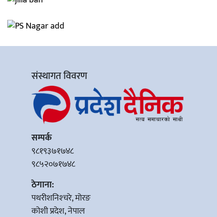
संस्थागत विवरण
सम्पर्क
९८१९३७१७४८
९८५२०७१७४८
ठेगाना:
पथरीशनिश्‍चरे, मोरङ
कोशी प्रदेश, नेपाल