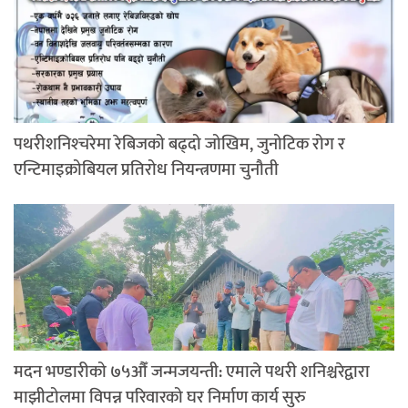
पथरीशनिश्‍चरेमा रेबिजको बढ्दो जोखिम, जुनोटिक रोग र
एन्टिमाइक्रोबियल प्रतिरोध नियन्त्रणमा चुनौती
मदन भण्डारीको ७५औँ जन्मजयन्ती: एमाले पथरी शनिश्चरेद्वारा
माझीटोलमा विपन्न परिवारको घर निर्माण कार्य सुरु