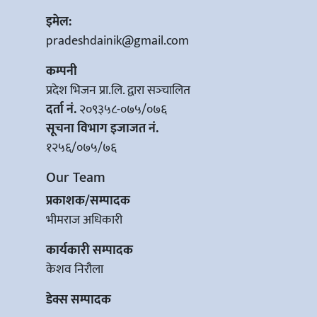
इमेल:
pradeshdainik@gmail.com
कम्पनी
प्रदेश भिजन प्रा.लि. द्वारा सञ्‍चालित
दर्ता नं.
२०९३५८-०७५/०७६
सूचना विभाग इजाजत नं.
१२५६/०७५/७६
Our Team
प्रकाशक/सम्पादक
भीमराज अधिकारी
कार्यकारी सम्पादक
केशव निरौला
डेक्स सम्पादक