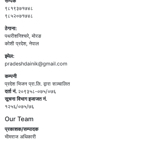
सम्पर्क
९८१९३७१७४८
९८५२०७१७४८
ठेगाना:
पथरीशनिश्‍चरे, मोरङ
कोशी प्रदेश, नेपाल
इमेल:
pradeshdainik@gmail.com
कम्पनी
प्रदेश भिजन प्रा.लि. द्वारा सञ्‍चालित
दर्ता नं.
२०९३५८-०७५/०७६
सूचना विभाग इजाजत नं.
१२५६/०७५/७६
Our Team
प्रकाशक/सम्पादक
भीमराज अधिकारी