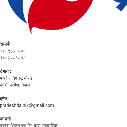
सम्पर्क
९८१९३७१७४८
९८५२०७१७४८
ठेगाना:
पथरीशनिश्‍चरे, मोरङ
कोशी प्रदेश, नेपाल
इमेल:
pradeshdainik@gmail.com
कम्पनी
प्रदेश भिजन प्रा.लि. द्वारा सञ्‍चालित