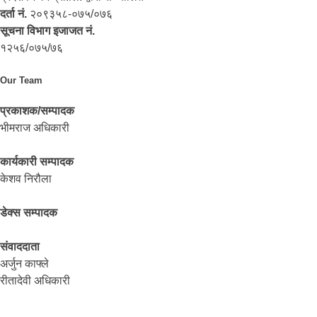
दर्ता नं.
२०९३५८-०७५/०७६
सूचना विभाग इजाजत नं.
१२५६/०७५/७६
Our Team
प्रकाशक/सम्पादक
भीमराज अधिकारी
कार्यकारी सम्पादक
केशव निरौला
डेक्स सम्पादक
संवाददाता
अर्जुन काफ्ले
रीतादेवी अधिकारी