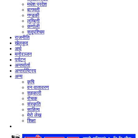
मधेश प्रदेश
बागमती
गण्डकी
लुम्बिनी
कर्णाली
सुदूपश्‍चिम
राजनीति
खेलकुद
अर्थ
मनोरञ्‍जन
पर्यटन
अन्तर्वार्ता
अन्तर्राष्‍ट्रिय
अन्य
कृषि
वन वातावरण
सहकारी
रोचक
संस्कृति
साहित्य
मेरो लेख
शिक्षा