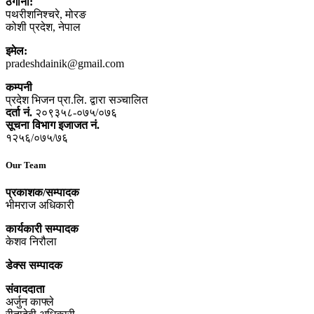
ठेगाना:
पथरीशनिश्‍चरे, मोरङ
कोशी प्रदेश, नेपाल
इमेल:
pradeshdainik@gmail.com
कम्पनी
प्रदेश भिजन प्रा.लि. द्वारा सञ्‍चालित
दर्ता नं.
२०९३५८-०७५/०७६
सूचना विभाग इजाजत नं.
१२५६/०७५/७६
Our Team
प्रकाशक/सम्पादक
भीमराज अधिकारी
कार्यकारी सम्पादक
केशव निरौला
डेक्स सम्पादक
संवाददाता
अर्जुन काफ्ले