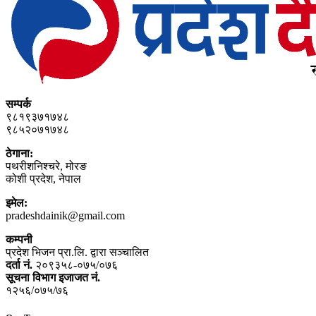
सम्पर्क
९८१९३७१७४८
९८५२०७१७४८
ठेगाना:
पथरीशनिश्‍चरे, मोरङ
कोशी प्रदेश, नेपाल
इमेल:
pradeshdainik@gmail.com
कम्पनी
प्रदेश भिजन प्रा.लि. द्वारा सञ्‍चालित
दर्ता नं.
२०९३५८-०७५/०७६
सूचना विभाग इजाजत नं.
१२५६/०७५/७६