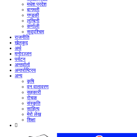
मधेश प्रदेश
बागमती
गण्डकी
लुम्बिनी
कर्णाली
सुदूपश्‍चिम
राजनीति
खेलकुद
अर्थ
मनोरञ्‍जन
पर्यटन
अन्तर्वार्ता
अन्तर्राष्‍ट्रिय
अन्य
कृषि
वन वातावरण
सहकारी
रोचक
संस्कृति
साहित्य
मेरो लेख
शिक्षा