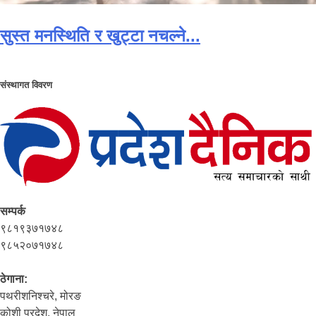
सुस्त मनस्थिति र खुट्टा नचल्ने...
संस्थागत विवरण
सम्पर्क
९८१९३७१७४८
९८५२०७१७४८
ठेगाना:
पथरीशनिश्‍चरे, मोरङ
कोशी प्रदेश, नेपाल