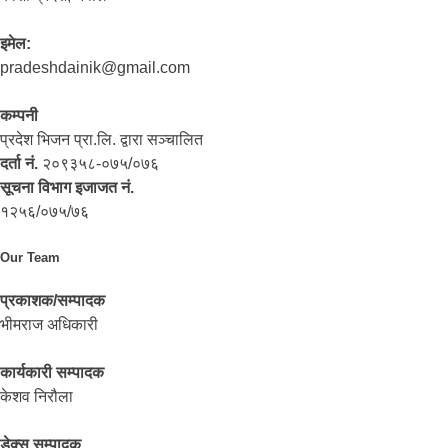
इमेल:
pradeshdainik@gmail.com
कम्पनी
प्रदेश भिजन प्रा.लि. द्वारा सञ्‍चालित
दर्ता नं.
२०९३५८-०७५/०७६
सूचना विभाग इजाजत नं.
१२५६/०७५/७६
Our Team
प्रकाशक/सम्पादक
भीमराज अधिकारी
कार्यकारी सम्पादक
केशव निरौला
डेक्स सम्पादक