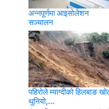
अन्नपूर्णमा आइसोलेशन
सञ्चालन
पहिरोले म्याग्दीको हिलबाङ खो
थुनियो,...