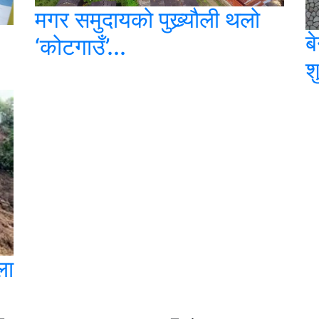
मगर समुदायको पुख्र्यौली थलो
ब
‘कोटगाउँ’...
श
ला