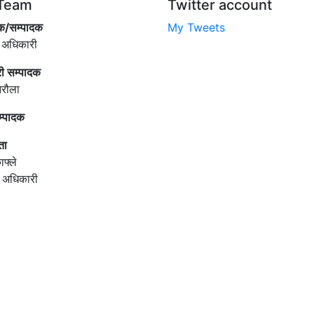
Team
Twitter account
क/सम्पादक
My Tweets
 अधिकारी
री सम्पादक
िरौला
म्पादक
ता
ाफ्ले
ी अधिकारी