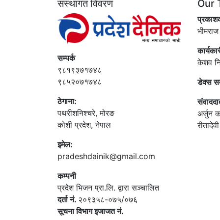
संस्थागत विवरण
Our 
प्रकाश
भीमराज
कार्यका
सम्पर्क
केशव न
९८१९३७१७४८
९८५२०७१७४८
डेक्स स
ठेगाना:
संवाददा
पथरीशनिश्‍चरे, मोरङ
अर्जुन क
कोशी प्रदेश, नेपाल
रीतादेव
इमेल:
pradeshdainik@gmail.com
कम्पनी
प्रदेश भिजन प्रा.लि. द्वारा सञ्‍चालित
दर्ता नं.
२०९३५८-०७५/०७६
सूचना विभाग इजाजत नं.