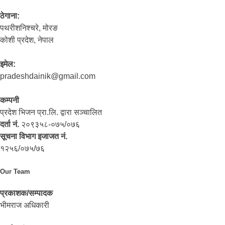
ठेगाना:
पथरीशनिश्‍चरे, मोरङ
कोशी प्रदेश, नेपाल
इमेल:
pradeshdainik@gmail.com
कम्पनी
प्रदेश भिजन प्रा.लि. द्वारा सञ्‍चालित
दर्ता नं.
२०९३५८-०७५/०७६
सूचना विभाग इजाजत नं.
१२५६/०७५/७६
Our Team
प्रकाशक/सम्पादक
भीमराज अधिकारी