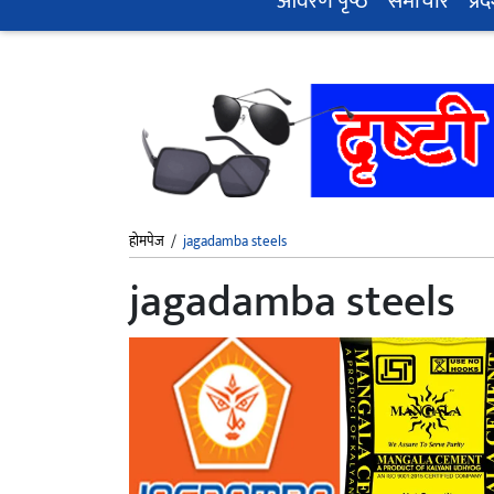
आवरण पृष्‍ठ
समाचार
प्रद
होमपेज
/
jagadamba steels
jagadamba steels