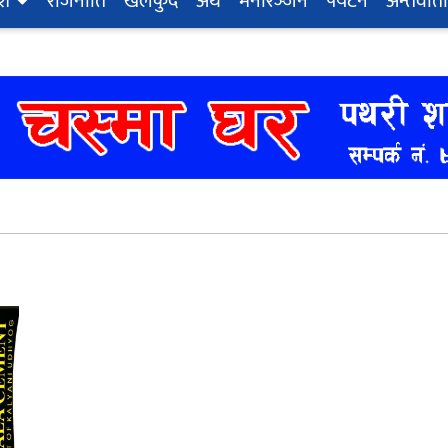
ेश
राजनीति
खेलकुद
अर्थ
मनोरञ्‍जन
पर्यटन
अन्तर्वार्ता