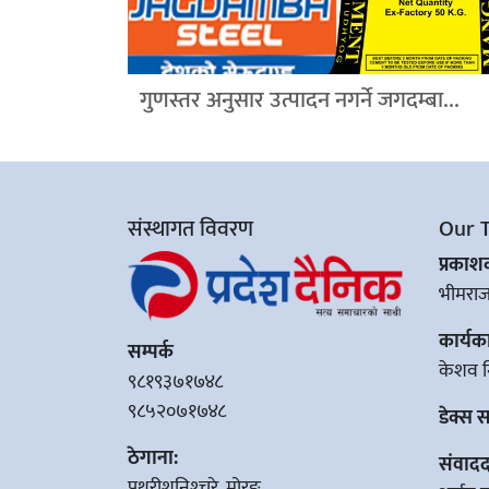
गुणस्तर अनुसार उत्पादन नगर्ने जगदम्बा...
संस्थागत विवरण
Our 
प्रका
भीमरा
कार्यक
सम्पर्क
केशव न
९८१९३७१७४८
९८५२०७१७४८
डेक्स 
ठेगाना:
संवादद
पथरीशनिश्‍चरे, मोरङ