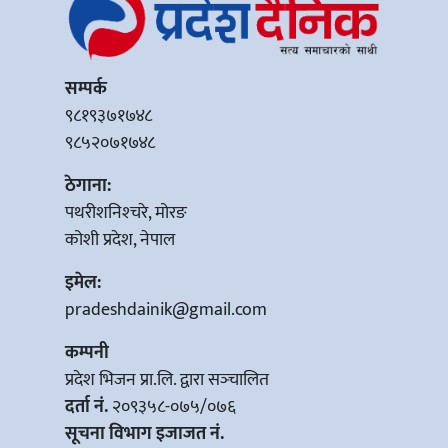
सम्पर्क
९८१९३७१७४८
९८५२०७१७४८
ठेगाना:
पथरीशनिश्‍चरे, मोरङ
कोशी प्रदेश, नेपाल
इमेल:
pradeshdainik@gmail.com
कम्पनी
प्रदेश भिजन प्रा.लि. द्वारा सञ्‍चालित
दर्ता नं.
२०९३५८-०७५/०७६
सूचना विभाग इजाजत नं.