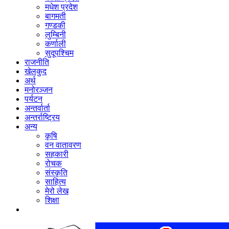
मधेश प्रदेश
बागमती
गण्डकी
लुम्बिनी
कर्णाली
सुदूपश्‍चिम
राजनीति
खेलकुद
अर्थ
मनोरञ्‍जन
पर्यटन
अन्तर्वार्ता
अन्तर्राष्‍ट्रिय
अन्य
कृषि
वन वातावरण
सहकारी
रोचक
संस्कृति
साहित्य
मेरो लेख
शिक्षा