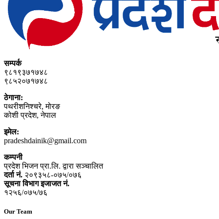
सम्पर्क
९८१९३७१७४८
९८५२०७१७४८
ठेगाना:
पथरीशनिश्‍चरे, मोरङ
कोशी प्रदेश, नेपाल
इमेल:
pradeshdainik@gmail.com
कम्पनी
प्रदेश भिजन प्रा.लि. द्वारा सञ्‍चालित
दर्ता नं.
२०९३५८-०७५/०७६
सूचना विभाग इजाजत नं.
१२५६/०७५/७६
Our Team