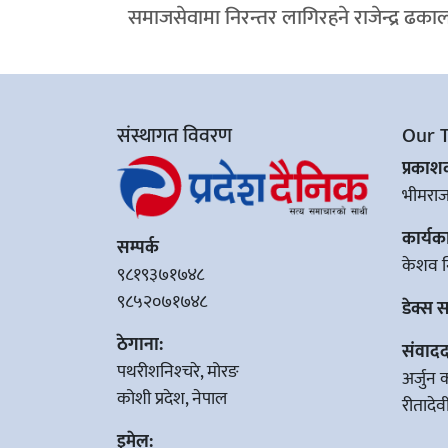
समाजसेवामा निरन्तर लागिरहने राजेन्द्र ढका
संस्थागत विवरण
Our 
प्रका
भीमरा
कार्यक
सम्पर्क
केशव न
९८१९३७१७४८
९८५२०७१७४८
डेक्स 
ठेगाना:
संवादद
पथरीशनिश्‍चरे, मोरङ
अर्जुन 
कोशी प्रदेश, नेपाल
रीतादे
इमेल: