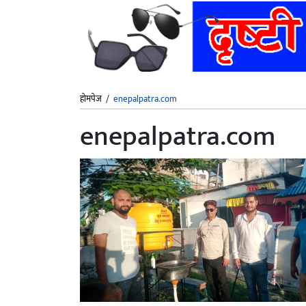
होमपेज
/
enepalpatra.com
enepalpatra.com