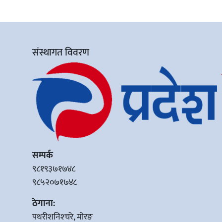
संस्थागत विवरण
सम्पर्क
९८१९३७१७४८
९८५२०७१७४८
ठेगाना:
पथरीशनिश्‍चरे, मोरङ