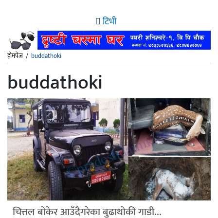
टिभी
होमपेज
/
buddathoki
buddathoki
चित्तल बोकेर आउँदैगरेका बुढाथोकी गाडी...