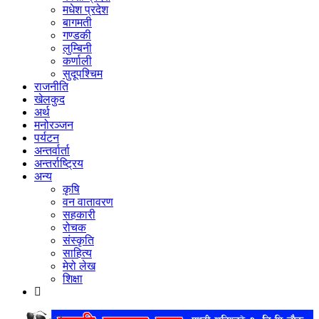
मधेश प्रदेश
बागमती
गण्डकी
लुम्बिनी
कर्णाली
सुदूपश्‍चिम
राजनीति
खेलकुद
अर्थ
मनोरञ्‍जन
पर्यटन
अन्तर्वार्ता
अन्तर्राष्‍ट्रिय
अन्य
कृषि
वन वातावरण
सहकारी
रोचक
संस्कृति
साहित्य
मेरो लेख
शिक्षा