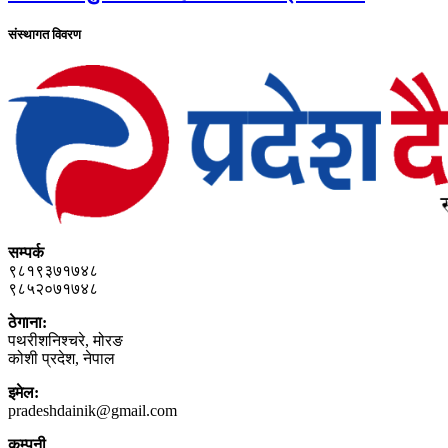
संस्थागत विवरण
सम्पर्क
९८१९३७१७४८
९८५२०७१७४८
ठेगाना:
पथरीशनिश्‍चरे, मोरङ
कोशी प्रदेश, नेपाल
इमेल:
pradeshdainik@gmail.com
कम्पनी