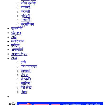
मधेश प्रदेश
बागमती
गण्डकी
लुम्बिनी
कर्णाली
सुदूपश्‍चिम
राजनीति
खेलकुद
अर्थ
मनोरञ्‍जन
पर्यटन
अन्तर्वार्ता
अन्तर्राष्‍ट्रिय
अन्य
कृषि
वन वातावरण
सहकारी
रोचक
संस्कृति
साहित्य
मेरो लेख
शिक्षा