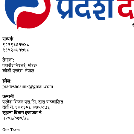
सम्पर्क
९८१९३७१७४८
९८५२०७१७४८
ठेगाना:
पथरीशनिश्‍चरे, मोरङ
कोशी प्रदेश, नेपाल
इमेल:
pradeshdainik@gmail.com
कम्पनी
प्रदेश भिजन प्रा.लि. द्वारा सञ्‍चालित
दर्ता नं.
२०९३५८-०७५/०७६
सूचना विभाग इजाजत नं.
१२५६/०७५/७६
Our Team