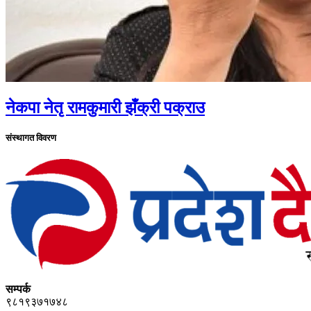
नेकपा नेतृ रामकुमारी झँक्री पक्राउ
संस्थागत विवरण
सम्पर्क
९८१९३७१७४८