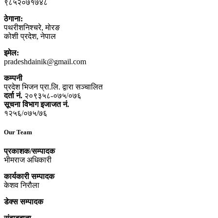
९८५२०७१७४८
ठेगाना:
पथरीशनिश्‍चरे, मोरङ
कोशी प्रदेश, नेपाल
इमेल:
pradeshdainik@gmail.com
कम्पनी
प्रदेश भिजन प्रा.लि. द्वारा सञ्‍चालित
दर्ता नं.
२०९३५८-०७५/०७६
सूचना विभाग इजाजत नं.
१२५६/०७५/७६
Our Team
प्रकाशक/सम्पादक
भीमराज अधिकारी
कार्यकारी सम्पादक
केशव निरौला
डेक्स सम्पादक