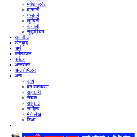
मधेश प्रदेश
बागमती
गण्डकी
लुम्बिनी
कर्णाली
सुदूपश्‍चिम
राजनीति
खेलकुद
अर्थ
मनोरञ्‍जन
पर्यटन
अन्तर्वार्ता
अन्तर्राष्‍ट्रिय
अन्य
कृषि
वन वातावरण
सहकारी
रोचक
संस्कृति
साहित्य
मेरो लेख
शिक्षा