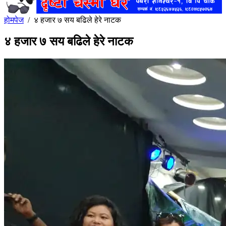
होमपेज
/
४ हजार ७ सय बढिले हेरे नाटक
४ हजार ७ सय बढिले हेरे नाटक