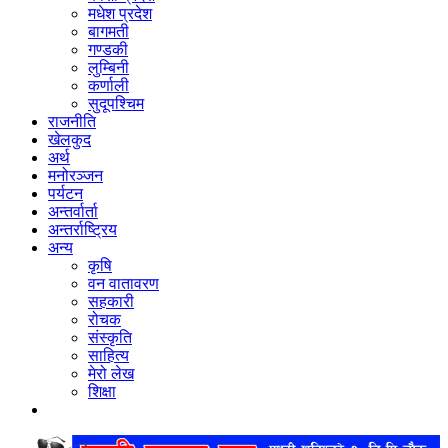
मधेश प्रदेश
बागमती
गण्डकी
लुम्बिनी
कर्णाली
सुदूपश्‍चिम
राजनीति
खेलकुद
अर्थ
मनोरञ्‍जन
पर्यटन
अन्तर्वार्ता
अन्तर्राष्‍ट्रिय
अन्य
कृषि
वन वातावरण
सहकारी
रोचक
संस्कृति
साहित्य
मेरो लेख
शिक्षा