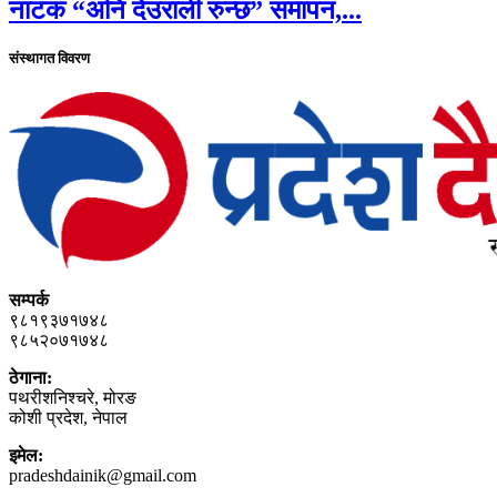
नाटक “अनि देउराली रुन्छ” समापन,...
संस्थागत विवरण
सम्पर्क
९८१९३७१७४८
९८५२०७१७४८
ठेगाना:
पथरीशनिश्‍चरे, मोरङ
कोशी प्रदेश, नेपाल
इमेल:
pradeshdainik@gmail.com