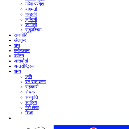
मधेश प्रदेश
बागमती
गण्डकी
लुम्बिनी
कर्णाली
सुदूपश्‍चिम
राजनीति
खेलकुद
अर्थ
मनोरञ्‍जन
पर्यटन
अन्तर्वार्ता
अन्तर्राष्‍ट्रिय
अन्य
कृषि
वन वातावरण
सहकारी
रोचक
संस्कृति
साहित्य
मेरो लेख
शिक्षा