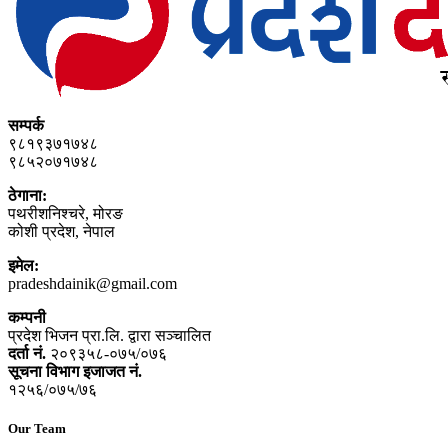
सम्पर्क
९८१९३७१७४८
९८५२०७१७४८
ठेगाना:
पथरीशनिश्‍चरे, मोरङ
कोशी प्रदेश, नेपाल
इमेल:
pradeshdainik@gmail.com
कम्पनी
प्रदेश भिजन प्रा.लि. द्वारा सञ्‍चालित
दर्ता नं.
२०९३५८-०७५/०७६
सूचना विभाग इजाजत नं.
१२५६/०७५/७६
Our Team