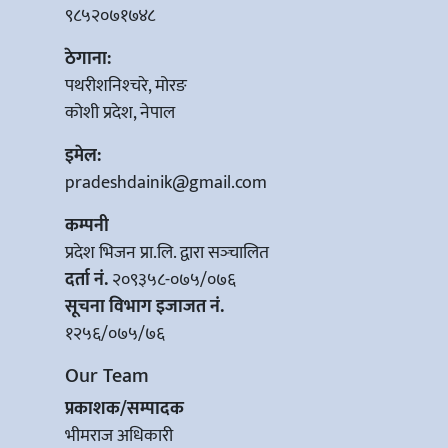
९८५२०७१७४८
ठेगाना:
पथरीशनिश्‍चरे, मोरङ
कोशी प्रदेश, नेपाल
इमेल:
pradeshdainik@gmail.com
कम्पनी
प्रदेश भिजन प्रा.लि. द्वारा सञ्‍चालित
दर्ता नं.
२०९३५८-०७५/०७६
सूचना विभाग इजाजत नं.
१२५६/०७५/७६
Our Team
प्रकाशक/सम्पादक
भीमराज अधिकारी