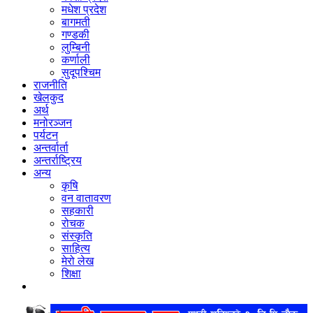
मधेश प्रदेश
बागमती
गण्डकी
लुम्बिनी
कर्णाली
सुदूपश्‍चिम
राजनीति
खेलकुद
अर्थ
मनोरञ्‍जन
पर्यटन
अन्तर्वार्ता
अन्तर्राष्‍ट्रिय
अन्य
कृषि
वन वातावरण
सहकारी
रोचक
संस्कृति
साहित्य
मेरो लेख
शिक्षा