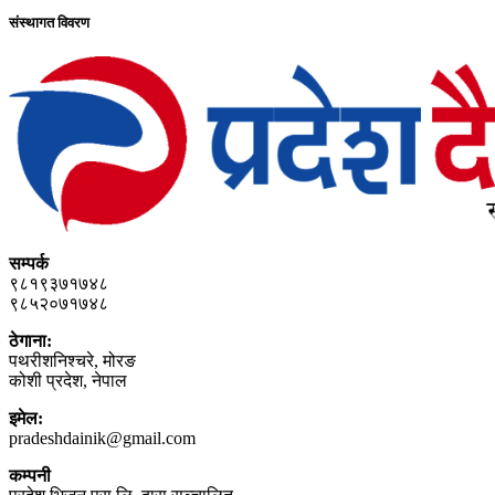
संस्थागत विवरण
सम्पर्क
९८१९३७१७४८
९८५२०७१७४८
ठेगाना:
पथरीशनिश्‍चरे, मोरङ
कोशी प्रदेश, नेपाल
इमेल:
pradeshdainik@gmail.com
कम्पनी