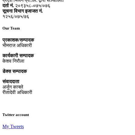
प्रदेश भिजन प्रा.लि. द्वारा सञ्‍चालित
दर्ता नं.
२०९३५८-०७५/०७६
सूचना विभाग इजाजत नं.
१२५६/०७५/७६
Our Team
प्रकाशक/सम्पादक
भीमराज अधिकारी
कार्यकारी सम्पादक
केशव निरौला
डेक्स सम्पादक
संवाददाता
अर्जुन काफ्ले
रीतादेवी अधिकारी
Twitter account
My Tweets