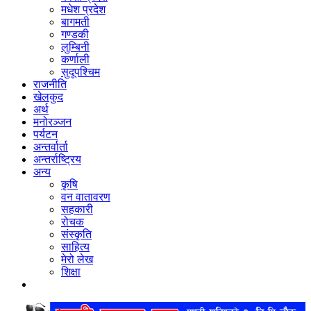
मधेश प्रदेश
बागमती
गण्डकी
लुम्बिनी
कर्णाली
सुदूपश्‍चिम
राजनीति
खेलकुद
अर्थ
मनोरञ्‍जन
पर्यटन
अन्तर्वार्ता
अन्तर्राष्‍ट्रिय
अन्य
कृषि
वन वातावरण
सहकारी
रोचक
संस्कृति
साहित्य
मेरो लेख
शिक्षा