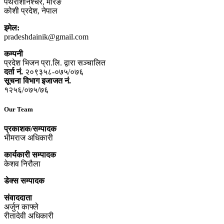
पथरीशनिश्‍चरे, मोरङ
कोशी प्रदेश, नेपाल
इमेल:
pradeshdainik@gmail.com
कम्पनी
प्रदेश भिजन प्रा.लि. द्वारा सञ्‍चालित
दर्ता नं.
२०९३५८-०७५/०७६
सूचना विभाग इजाजत नं.
१२५६/०७५/७६
Our Team
प्रकाशक/सम्पादक
भीमराज अधिकारी
कार्यकारी सम्पादक
केशव निरौला
डेक्स सम्पादक
संवाददाता
अर्जुन काफ्ले
रीतादेवी अधिकारी