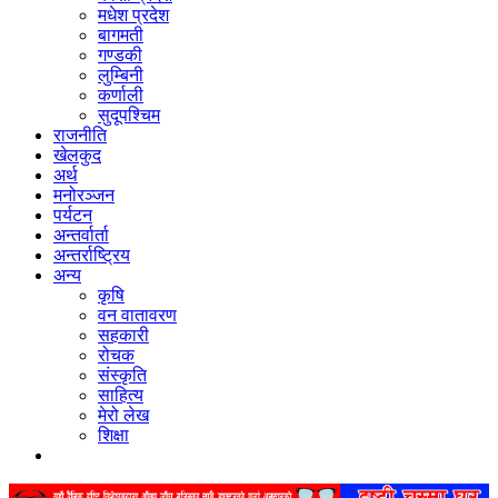
मधेश प्रदेश
बागमती
गण्डकी
लुम्बिनी
कर्णाली
सुदूपश्‍चिम
राजनीति
खेलकुद
अर्थ
मनोरञ्‍जन
पर्यटन
अन्तर्वार्ता
अन्तर्राष्‍ट्रिय
अन्य
कृषि
वन वातावरण
सहकारी
रोचक
संस्कृति
साहित्य
मेरो लेख
शिक्षा