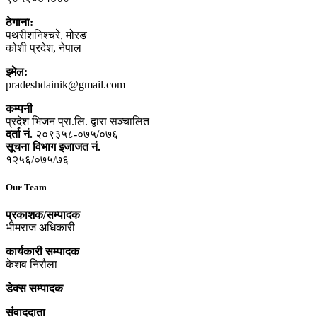
ठेगाना:
पथरीशनिश्‍चरे, मोरङ
कोशी प्रदेश, नेपाल
इमेल:
pradeshdainik@gmail.com
कम्पनी
प्रदेश भिजन प्रा.लि. द्वारा सञ्‍चालित
दर्ता नं.
२०९३५८-०७५/०७६
सूचना विभाग इजाजत नं.
१२५६/०७५/७६
Our Team
प्रकाशक/सम्पादक
भीमराज अधिकारी
कार्यकारी सम्पादक
केशव निरौला
डेक्स सम्पादक
संवाददाता