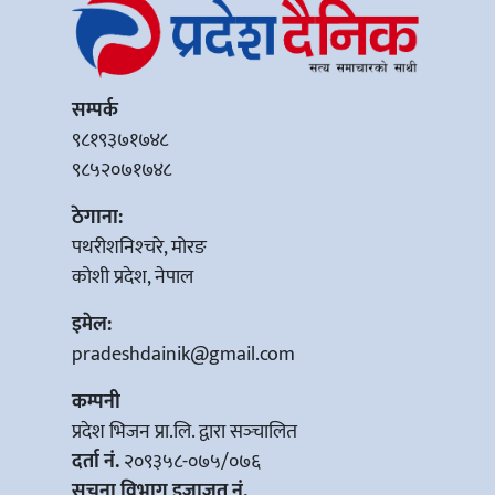
सम्पर्क
९८१९३७१७४८
९८५२०७१७४८
ठेगाना:
पथरीशनिश्‍चरे, मोरङ
कोशी प्रदेश, नेपाल
इमेल:
pradeshdainik@gmail.com
कम्पनी
प्रदेश भिजन प्रा.लि. द्वारा सञ्‍चालित
दर्ता नं.
२०९३५८-०७५/०७६
सूचना विभाग इजाजत नं.