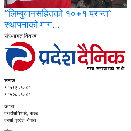
“लिम्बुवानसहितको १०+१ प्रान्त”
स्थापनाको माग...
संस्थागत विवरण
सम्पर्क
९८१९३७१७४८
९८५२०७१७४८
ठेगाना:
पथरीशनिश्‍चरे, मोरङ
कोशी प्रदेश, नेपाल