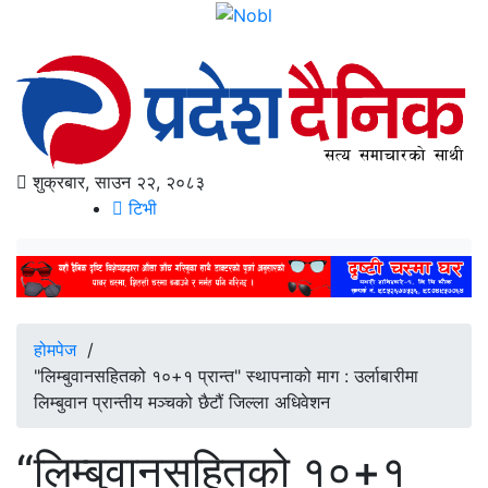
शुक्रबार, साउन २२, २०८३
टिभी
होमपेज
/
"लिम्बुवानसहितको १०+१ प्रान्त" स्थापनाको माग : उर्लाबारीमा
लिम्बुवान प्रान्तीय मञ्चको छैटौं जिल्ला अधिवेशन
“लिम्बुवानसहितको १०+१