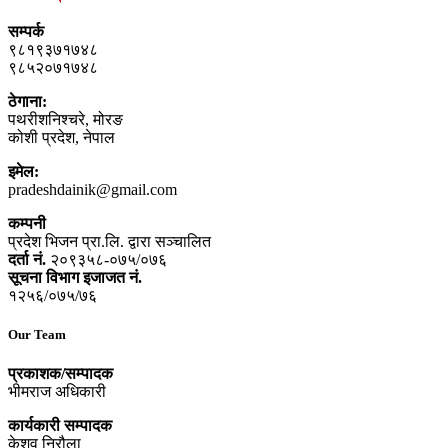
सम्पर्क
९८१९३७१७४८
९८५२०७१७४८
ठेगाना:
पथरीशनिश्‍चरे, मोरङ
कोशी प्रदेश, नेपाल
इमेल:
pradeshdainik@gmail.com
कम्पनी
प्रदेश भिजन प्रा.लि. द्वारा सञ्‍चालित
दर्ता नं.
२०९३५८-०७५/०७६
सूचना विभाग इजाजत नं.
१२५६/०७५/७६
Our Team
प्रकाशक/सम्पादक
भीमराज अधिकारी
कार्यकारी सम्पादक
केशव निरौला