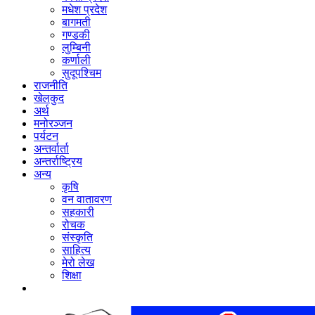
मधेश प्रदेश
बागमती
गण्डकी
लुम्बिनी
कर्णाली
सुदूपश्‍चिम
राजनीति
खेलकुद
अर्थ
मनोरञ्‍जन
पर्यटन
अन्तर्वार्ता
अन्तर्राष्‍ट्रिय
अन्य
कृषि
वन वातावरण
सहकारी
रोचक
संस्कृति
साहित्य
मेरो लेख
शिक्षा