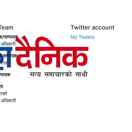
Team
Twitter account
क/सम्पादक
My Tweets
 अधिकारी
री सम्पादक
िरौला
म्पादक
ता
ाफ्ले
ी अधिकारी