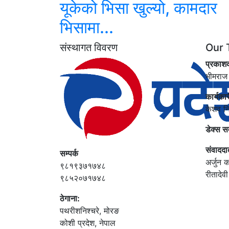
यूकेको भिसा खुल्यो, कामदार
भिसामा...
संस्थागत विवरण
Our 
प्रकाश
भीमराज
कार्यका
केशव न
डेक्स स
संवाददा
सम्पर्क
अर्जुन क
९८१९३७१७४८
रीतादेव
९८५२०७१७४८
ठेगाना:
पथरीशनिश्‍चरे, मोरङ
कोशी प्रदेश, नेपाल