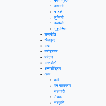
मधेश प्रदेश
बागमती
गण्डकी
लुम्बिनी
कर्णाली
सुदूपश्‍चिम
राजनीति
खेलकुद
अर्थ
मनोरञ्‍जन
पर्यटन
अन्तर्वार्ता
अन्तर्राष्‍ट्रिय
अन्य
कृषि
वन वातावरण
सहकारी
रोचक
संस्कृति