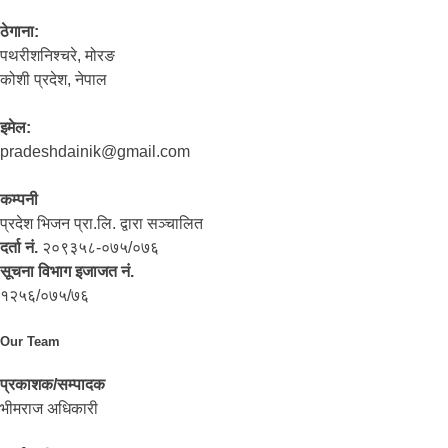
ठेगाना:
पथरीशनिश्‍चरे, मोरङ
कोशी प्रदेश, नेपाल
इमेल:
pradeshdainik@gmail.com
कम्पनी
प्रदेश भिजन प्रा.लि. द्वारा सञ्‍चालित
दर्ता नं.
२०९३५८-०७५/०७६
सूचना विभाग इजाजत नं.
१२५६/०७५/७६
Our Team
प्रकाशक/सम्पादक
भीमराज अधिकारी