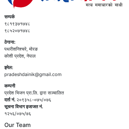
सम्पर्क
९८१९३७१७४८
९८५२०७१७४८
ठेगाना:
पथरीशनिश्‍चरे, मोरङ
कोशी प्रदेश, नेपाल
इमेल:
pradeshdainik@gmail.com
कम्पनी
प्रदेश भिजन प्रा.लि. द्वारा सञ्‍चालित
दर्ता नं.
२०९३५८-०७५/०७६
सूचना विभाग इजाजत नं.
१२५६/०७५/७६
Our Team