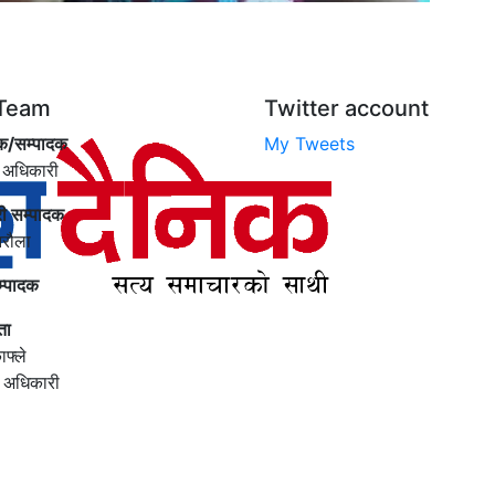
Team
Twitter account
क/सम्पादक
My Tweets
 अधिकारी
री सम्पादक
िरौला
म्पादक
ता
ाफ्ले
ी अधिकारी