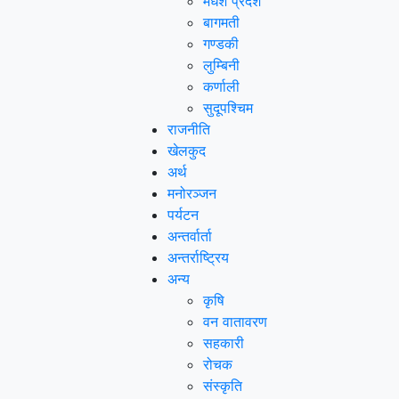
मधेश प्रदेश
बागमती
गण्डकी
लुम्बिनी
कर्णाली
सुदूपश्‍चिम
राजनीति
खेलकुद
अर्थ
मनोरञ्‍जन
पर्यटन
अन्तर्वार्ता
अन्तर्राष्‍ट्रिय
अन्य
कृषि
वन वातावरण
सहकारी
रोचक
संस्कृति