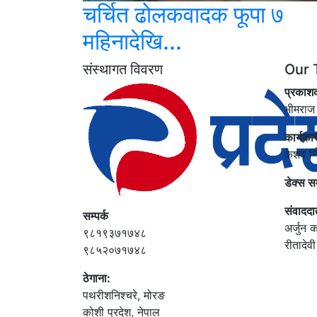
चर्चित ढोलकवादक फूपा ७
महिनादेखि...
संस्थागत विवरण
Our 
प्रकाश
भीमराज
कार्यका
केशव न
डेक्स स
संवाददा
सम्पर्क
अर्जुन क
९८१९३७१७४८
रीतादेव
९८५२०७१७४८
ठेगाना:
पथरीशनिश्‍चरे, मोरङ
कोशी प्रदेश, नेपाल