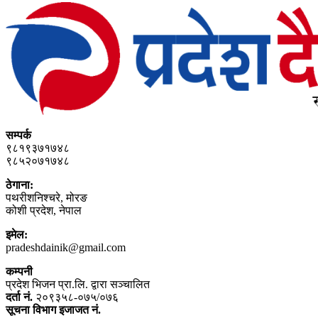
सम्पर्क
९८१९३७१७४८
९८५२०७१७४८
ठेगाना:
पथरीशनिश्‍चरे, मोरङ
कोशी प्रदेश, नेपाल
इमेल:
pradeshdainik@gmail.com
कम्पनी
प्रदेश भिजन प्रा.लि. द्वारा सञ्‍चालित
दर्ता नं.
२०९३५८-०७५/०७६
सूचना विभाग इजाजत नं.