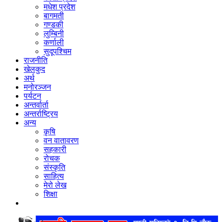
मधेश प्रदेश
बागमती
गण्डकी
लुम्बिनी
कर्णाली
सुदूपश्‍चिम
राजनीति
खेलकुद
अर्थ
मनोरञ्‍जन
पर्यटन
अन्तर्वार्ता
अन्तर्राष्‍ट्रिय
अन्य
कृषि
वन वातावरण
सहकारी
रोचक
संस्कृति
साहित्य
मेरो लेख
शिक्षा