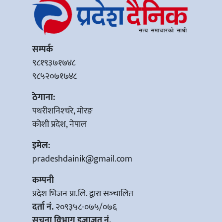
सम्पर्क
९८१९३७१७४८
९८५२०७१७४८
ठेगाना:
पथरीशनिश्‍चरे, मोरङ
कोशी प्रदेश, नेपाल
इमेल:
pradeshdainik@gmail.com
कम्पनी
प्रदेश भिजन प्रा.लि. द्वारा सञ्‍चालित
दर्ता नं.
२०९३५८-०७५/०७६
सूचना विभाग इजाजत नं.