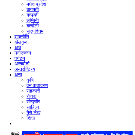
मधेश प्रदेश
बागमती
गण्डकी
लुम्बिनी
कर्णाली
सुदूपश्‍चिम
राजनीति
खेलकुद
अर्थ
मनोरञ्‍जन
पर्यटन
अन्तर्वार्ता
अन्तर्राष्‍ट्रिय
अन्य
कृषि
वन वातावरण
सहकारी
रोचक
संस्कृति
साहित्य
मेरो लेख
शिक्षा