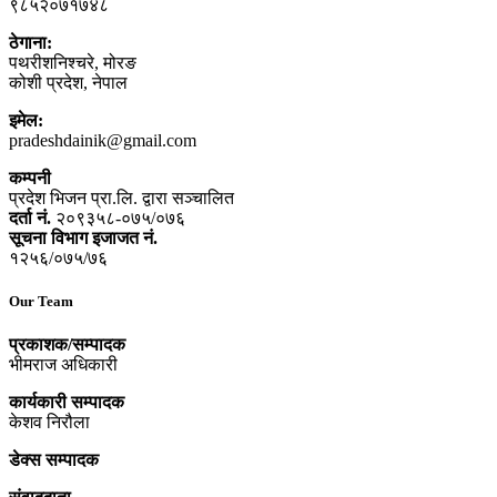
९८५२०७१७४८
ठेगाना:
पथरीशनिश्‍चरे, मोरङ
कोशी प्रदेश, नेपाल
इमेल:
pradeshdainik@gmail.com
कम्पनी
प्रदेश भिजन प्रा.लि. द्वारा सञ्‍चालित
दर्ता नं.
२०९३५८-०७५/०७६
सूचना विभाग इजाजत नं.
१२५६/०७५/७६
Our Team
प्रकाशक/सम्पादक
भीमराज अधिकारी
कार्यकारी सम्पादक
केशव निरौला
डेक्स सम्पादक