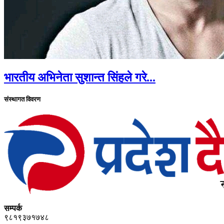
भारतीय अभिनेता सुशान्त सिंहले गरे...
संस्थागत विवरण
सम्पर्क
९८१९३७१७४८