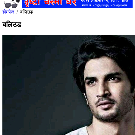
होमपेज
/
बलिउड
बलिउड